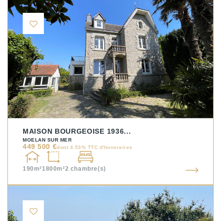
MAISON BOURGEOISE 1936...
MOELAN SUR MER
449 500 €
dont 4.53% TTC d'honoraires
190m²
1800m²
2
chambre(s)