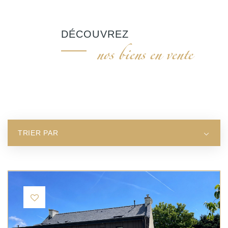
Régions
sélectionnées
DÉCOUVREZ
nos biens en vente
Tous nos
biens
Nord Finistère
(NF)
TRIER PAR
Sud finistère
(SF)
Morbihan (M)
Loire-
Atlantique
(LA)