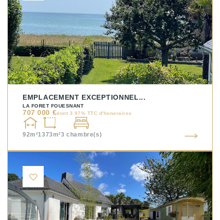
EMPLACEMENT EXCEPTIONNEL...
LA FORET FOUESNANT
707 000 €
dont 3.97% TTC d'honoraires
92m²
1373m²
3
chambre(s)