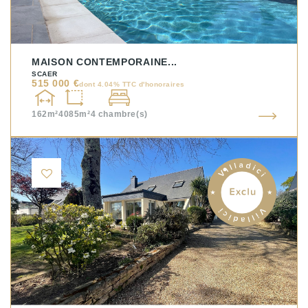
MAISON CONTEMPORAINE...
SCAER
515 000 €
dont 4.04% TTC d'honoraires
162m²
4085m²
4
chambre(s)