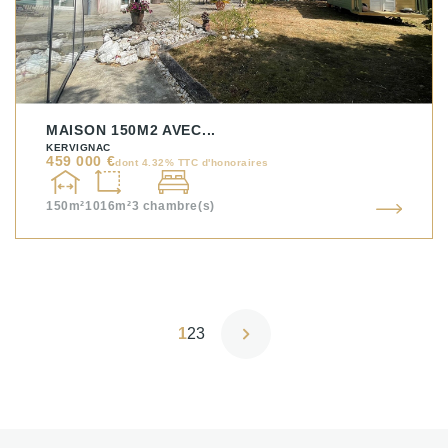
MAISON 150M2 AVEC...
KERVIGNAC
459 000 €
dont 4.32% TTC d'honoraires
150m²
1016m²
3
chambre(s)
1
2
3