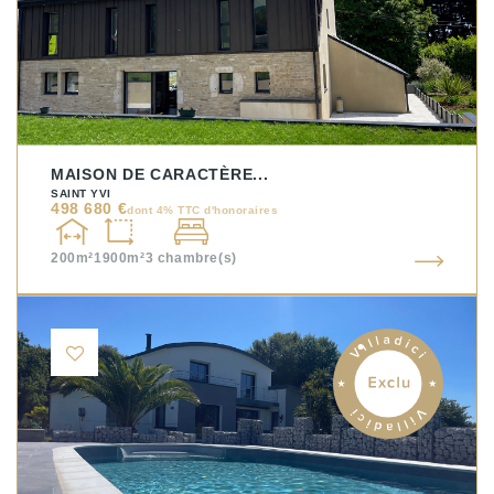
MAISON DE CARACTÈRE...
SAINT YVI
498 680 €
dont 4% TTC d'honoraires
200m²
1900m²
3
chambre(s)