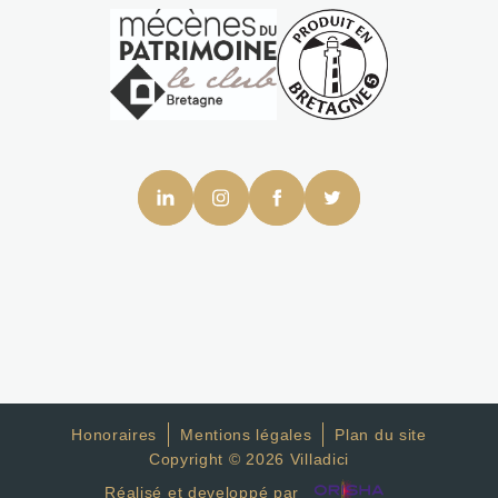
Honoraires
Mentions légales
Plan du site
Copyright © 2026 Villadici
Réalisé et developpé par