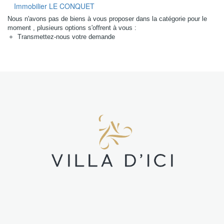
Régions
Immobilier LE CONQUET
sélectionnées
Nous n'avons pas de biens à vous proposer dans la catégorie pour le
moment , plusieurs options s'offrent à vous :
Transmettez-nous votre demande
Tous nos
biens
Nord Finistère
(NF)
Sud finistère
(SF)
Morbihan (M)
Loire-
Atlantique
(LA)