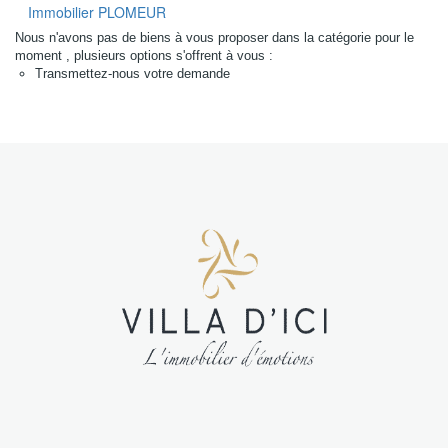
Régions
Immobilier PLOMEUR
sélectionnées
Nous n'avons pas de biens à vous proposer dans la catégorie pour le
moment , plusieurs options s'offrent à vous :
Transmettez-nous votre demande
Tous nos
biens
Nord Finistère
(NF)
Sud finistère
(SF)
Morbihan (M)
Loire-
Atlantique
(LA)