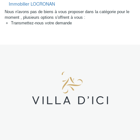
Régions
Immobilier LOCRONAN
sélectionnées
Nous n'avons pas de biens à vous proposer dans la catégorie pour le
moment , plusieurs options s'offrent à vous :
Transmettez-nous votre demande
Tous nos
biens
Nord Finistère
(NF)
Sud finistère
(SF)
Morbihan (M)
Loire-
Atlantique
(LA)