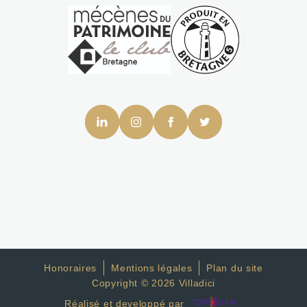
Honoraires
Mentions légales
Plan du site
Copyright © 2026 Villadici
Réalisé et developpé par