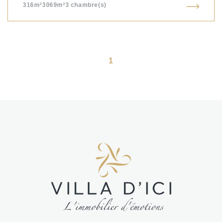
316m²
3069m²
3
chambre(s)
1