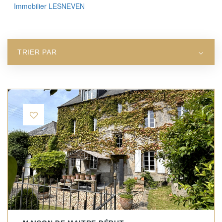
Régions
Immobilier LESNEVEN
sélectionnées
TRIER PAR
Tous nos
biens
Nord Finistère
(NF)
Sud finistère
(SF)
Morbihan (M)
Loire-
Atlantique
(LA)