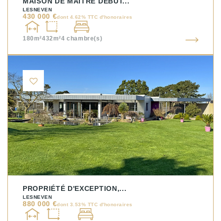
MAISON DE MAITRE DÉBUT...
LESNEVEN
430 000 €
dont 4.62% TTC d'honoraires
180m²
432m²
4
chambre(s)
PROPRIÉTÉ D'EXCEPTION,...
LESNEVEN
880 000 €
dont 3.53% TTC d'honoraires