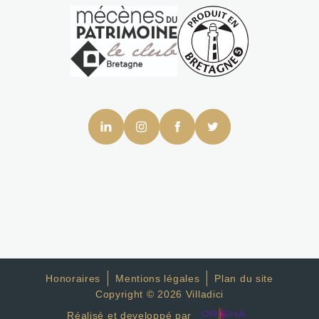
Honoraires
Mentions légales
Plan du site
Copyright © 2026 Villadici
Réalisé et developpé par