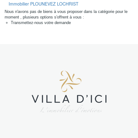
Régions
Immobilier PLOUNEVEZ LOCHRIST
sélectionnées
Nous n'avons pas de biens à vous proposer dans la catégorie pour le
moment , plusieurs options s'offrent à vous :
Transmettez-nous votre demande
Tous nos
biens
Nord Finistère
(NF)
Sud finistère
(SF)
Morbihan (M)
Loire-
Atlantique
(LA)