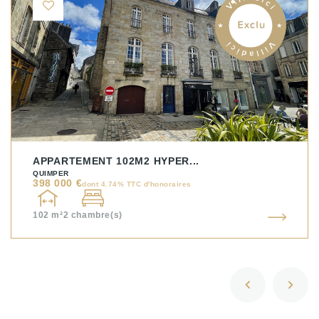
APPARTEMENT 102M2 HYPER...
QUIMPER
398 000 €
dont 4.74% TTC d'honoraires
102 m²
2
chambre(s)